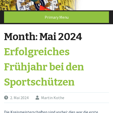
Skip
to
content
Primary Menu
Month:
Mai 2024
Erfolgreiches
Frühjahr bei den
Sportschützen
2. Mai 2024
Martin Kothe
Die Kreismeisterschaften sind vorbei; dies war die erste