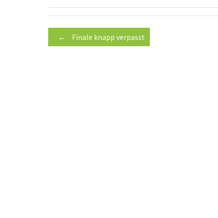
Post
←
Finale knapp verpasst
navigation