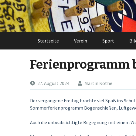
Skip
to
content
Startseite
Verein
Sport
Bil
Ferienprogramm 
27. August 2024
Martin Kothe
Der vergangene Freitag brachte viel Spaß ins Schü
Sommerferienprogramm Bogenschießen, Luftgewehr,
Auch die unbeabsichtigte Begegnung mit einem We