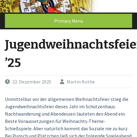
Skip
to
content
Primary Menu
Jugendweihnachtsfeie
’25
22. Dezember 2025
Martin Kothe
Unmittelbar vor der allgemeinen Weihnachtsfeier stieg die
Jugendweihnachtsfeier dieses Jahr im Schützenhaus.
Nachtwanderung und Abendessen läuteten den Abend ein.
Beste Voraussetzungen für Weihnachts-Theme-
Schießspiele. Aber natürlich kommt das Soziale nie zu kurz.
Bei Punsch und Plätzchen ließ sich der folgende Spieleabend