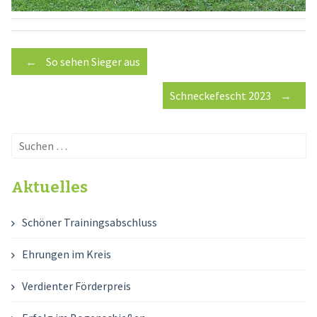
Post
←
So sehen Sieger aus
Schneckefescht 2023
→
navigation
Suchen
nach:
Aktuelles
Schöner Trainingsabschluss
Ehrungen im Kreis
Verdienter Förderpreis