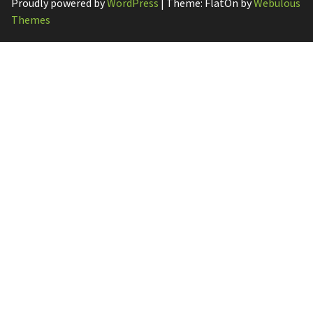
Proudly powered by
WordPress
|
Theme: FlatOn by
Webulous
Themes