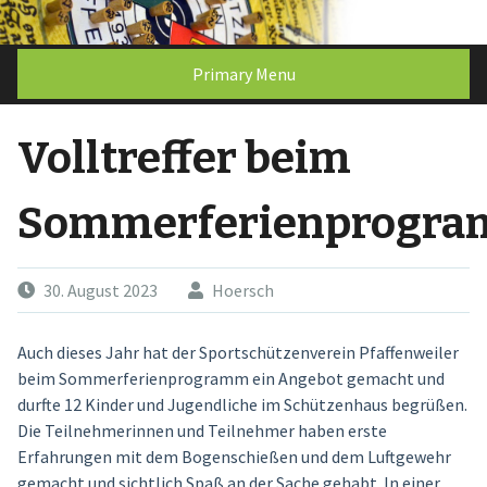
Skip
to
content
Primary Menu
Volltreffer beim
Sommerferienprogr
30. August 2023
Hoersch
Auch dieses Jahr hat der Sportschützenverein Pfaffenweiler
beim Sommerferienprogramm ein Angebot gemacht und
durfte 12 Kinder und Jugendliche im Schützenhaus begrüßen.
Die Teilnehmerinnen und Teilnehmer haben erste
Erfahrungen mit dem Bogenschießen und dem Luftgewehr
gemacht und sichtlich Spaß an der Sache gehabt. In einer