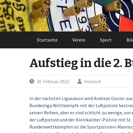
Skip
to
content
Startseite
Verein
Sport
Bil
Aufstieg in die 2.
20. Februar 2022
Hoersch
In der nächsten Ligasaison wird Andreas Gissler zu
Bundesliga Wettkämpfe mit der Luftpistole bestrei
seinen Reihen, aber es sind schlicht zu wenige, um
der Luftpistole und der Kleinkaliber-Pistole mit S
Rundenwettkämpfen ist die Sportpistolen-Mannschaf