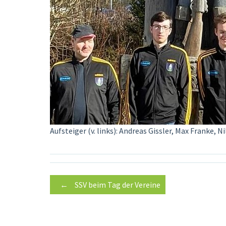
Aufsteiger (v. links): Andreas Gissler, Max Franke,
Post
←
SSV beim Tag der Vereine
navigation