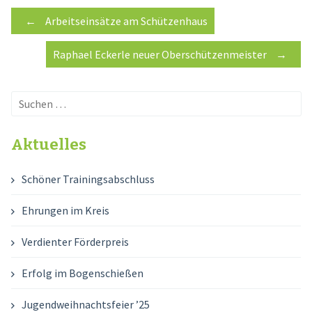
Post
←
Arbeitseinsätze am Schützenhaus
Raphael Eckerle neuer Oberschützenmeister
→
navigation
Suchen
nach:
Aktuelles
Schöner Trainingsabschluss
Ehrungen im Kreis
Verdienter Förderpreis
Erfolg im Bogenschießen
Jugendweihnachtsfeier ’25