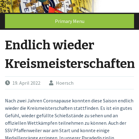
Skip
to
content
Primary Menu
Endlich wieder
Kreismeisterschaften
19. April 2022
Hoersch
Nach zwei Jahren Coronapause konnten diese Saison endlich
wieder die Kreismeisterschaften stattfinden. Es ist ein gutes
Gefühl, wieder gefüllte Schießstände zu sehen und an
offiziellen Wettkämpfen teilnehmen zu können. Auch der
SSV Pfaffenweiler war am Start und konnte einige
Medaillenränge erringen. In unserer Paradedisziplin